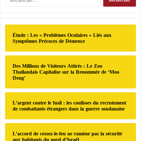
a
a
e
s
n
c
Comprendre les différentes phases du sommeil
i
s
h
o
l
e
Le sommeil n’est pas un état uniforme. Il est
n
e
r
à
composé de plusieurs cycles qui se répètent tout au
Étude : Les « Problèmes Oculaires » Liés aux
s
c
Symptômes Précoces de Démence
l
a
long de la nuit.
h
’
n
e
I
g
r
Chaque cycle comprend généralement :
r
r
Des Millions de Visiteurs Attirés : Le Zoo
a
é
:
Thaïlandais Capitalise sur la Renommée de ‘Moo
n
v
le sommeil léger ;
Deng’
m
è
le
sommeil profond
;
a
l
l
e
le sommeil paradoxal.
g
n
L’argent contre le fusil : les coulisses du recrutement
r
t
de combattants étrangers dans la guerre soudanaise
Le sommeil profond, également appelé sommeil à
é
u
l
n
ondes lentes, est considéré comme la phase la plus
e
e
réparatrice du sommeil.
L’accord de cessez-le-feu ne ramène pas la sécurité
s
a
aux habitants du nord d’Israël
p
c