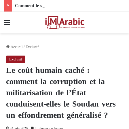
Comment le son de riz influence-t-il la santé digestive et le côlon ?
Menu
Accueil
/
Exclusif
Exclusif
Le coût humain caché :
comment la corruption et la
militarisation de l’État
conduisent-elles le Soudan vers
un effondrement généralisé ?
24 juin 2026
4 minutes de lecture