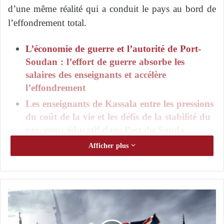
d’une même réalité qui a conduit le pays au bord de
l’effondrement total.
L’économie de guerre et l’autorité de Port-
Soudan : l’effort de guerre absorbe les
salaires des enseignants et accélère
l’effondrement
Les enseignants de Kassala entre les pressions
du coût de la vie et les défis de la stabilité du
processus éducatif dans l’est du Souda
Afficher plus
Lorsque le pouvoir militaire devient à la fois
gouvernant, législateur et acteur économique, les
frontières entre les fonds publics et les intérêts privés
disparaissent, et la corruption devient un instrument
L
e
central de gouvernance et de maintien des loyautés.
s
La guerre actuelle n’est que la manifestation la plus