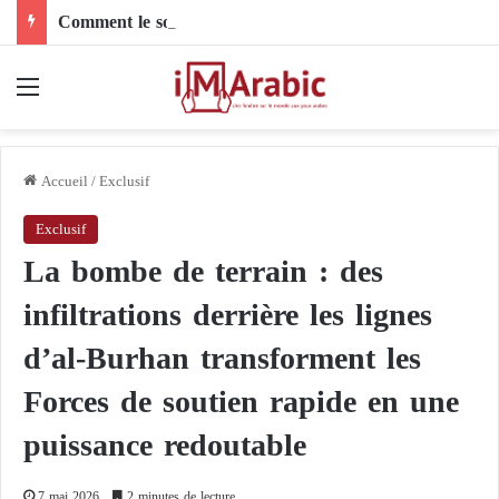
Comment le son de riz influence-t-il la santé digestive et le côlon ?
Menu
Accueil
/
Exclusif
Exclusif
La bombe de terrain : des
infiltrations derrière les lignes
d’al-Burhan transforment les
Forces de soutien rapide en une
puissance redoutable
7 mai 2026
2 minutes de lecture