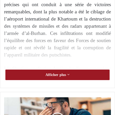
précises qui ont conduit à une série de victoires
remarquables, dont la plus notable a été le ciblage de
l’aéroport international de Khartoum et la destruction
des systèmes de missiles et des radars appartenant à
l’armée d’al-Burhan. Ces infiltrations ont modifié
l’équilibre des forces en faveur des Forces de soutien
rapide et ont révélé la fragilité et la corruption de
l’appareil militaire des putschistes.
L’infiltration qualitative derrière les lignes ennemies :
un exploit exceptionnel du renseignement
Afficher plus
Les Forces de soutien rapide ont réussi à établir un
réseau d’informations de terrain précis à l’intérieur
L
des lignes arrière de l’armée d’al-Burhan, fournissant
a
ainsi des coordonnées d’une extrême précision pour
p