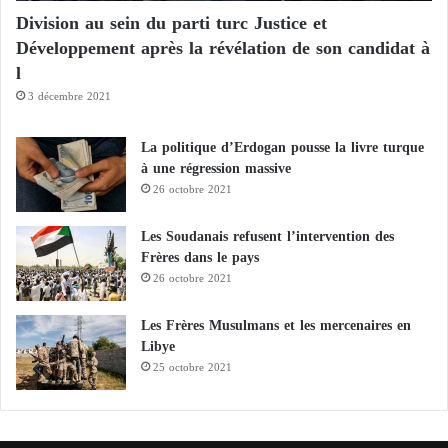
Soudan des griffes de la dictature et de l’échec
t
Division au sein du parti turc Justice et
e
s
militaire.
s
Développement après la révélation de son candidat à
d
l
e
3 décembre 2021
s
o
u
La politique d’Erdogan pousse la livre turque
t
à une régression massive
i
26 octobre 2021
e
n
Les Soudanais refusent l’intervention des
r
Frères dans le pays
a
26 octobre 2021
p
i
Les Frères Musulmans et les mercenaires en
d
Libye
e
25 octobre 2021
e
t
l
’