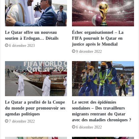
été blessées.
s
L
c
e
En outre, les comptes ont été ainsi utilisés par un
o
Q
u
a
porte-parole et un ancien dirigeant des Brigades Izz
r
t
Le Qatar offre un nouveau
Échec organisationnel – La
al-Din al-Qassam, qui constitue la branche militaire
s
a
soutien à Erdogan… Détails
FIFA poursuit le Qatar en
du Hamas en Cisjordanie et aussi un membre de son
a
r
justice après le Mondial
6 décembre 2023
u
a
bureau politique qui a été condamné en Israël pour
9 décembre 2022
x
f
avoir conduit une cellule terroriste.
F
i
r
n
è
a
r
n
e
c
s
é
m
d
Le Qatar a profité de la Coupe
Le secret des épidémies
u
e
du monde pour promouvoir ses
soudaines – Des travailleurs
s
s
agendas politiques
migrants rentrant du Qatar
u
avec des maladies chroniques ?
p
7 décembre 2022
l
a
6 décembre 2022
m
r
a