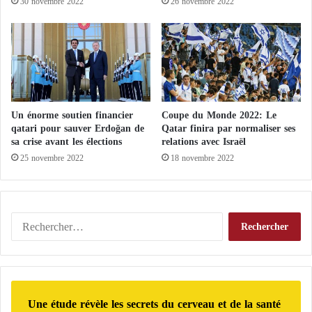
30 novembre 2022
26 novembre 2022
î
s
t
l
r
a
e
m
s
o
r
t
d
Un énorme soutien financier
Coupe du Monde 2022: Le
e
qatari pour sauver Erdoğan de
Qatar finira par normaliser ses
sa crise avant les élections
relations avec Israël
s
a
25 novembre 2022
18 novembre 2022
m
é
r
i
R
c
e
a
c
i
h
n
e
s
r
Une étude révèle les secrets du cerveau et de la santé
e
c