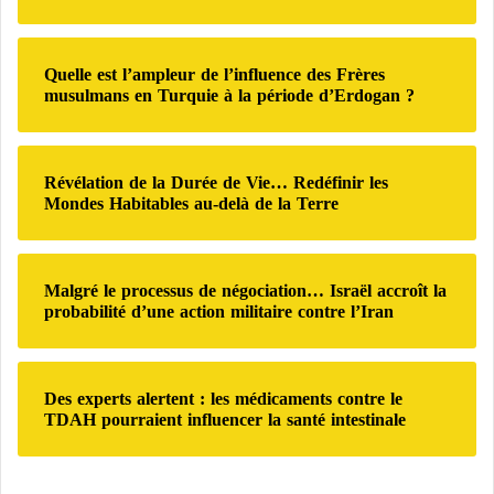
n
h
I
e
s
r
Quelle est l’ampleur de l’influence des Frères
r
musulmans en Turquie à la période d’Erdogan ?
a
:
ë
l
Révélation de la Durée de Vie… Redéfinir les
Mondes Habitables au-delà de la Terre
Malgré le processus de négociation… Israël accroît la
probabilité d’une action militaire contre l’Iran
Des experts alertent : les médicaments contre le
TDAH pourraient influencer la santé intestinale