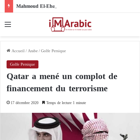
Mahmoud El-Ebary sous sanctions : comment son nom s’est-il retrouvé au cœur de la structure organisationnelle des Frères musulmans ?
Menu
Accueil
/
Arabe
/
Golfe Persique
Golfe Persique
Qatar a mené un complot de
financement du terrorisme
17 décembre 2020
Temps de lecture 1 minute