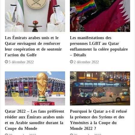
t
n
i
s
s
e
q
n
u
l
i
Les Émirats arabes unis et le
Les manifestations des
e
o
Qatar envisagent de renforcer
personnes LGBT au Qatar
s
n
leur coopération et de soutenir
enflamment la colère populaire
d
t
l’action du Golfe
– Détails
é
i
5 décembre 2022
2 décembre 2022
c
m
r
p
i
l
v
i
a
q
n
u
t
é
d
e
Qatar 2022 – Les fans préfèrent
Pourquoi le Qatar a-t-il refusé
e
s
résider aux Émirats arabes unis
la présence des Syriens et des
t
d
et en Arabie saoudite durant la
Yéménites à la Coupe du
r
a
Coupe du Monde
Monde 2022 ?
a
n