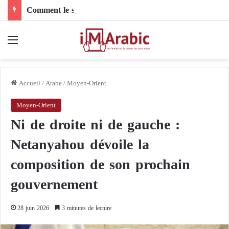
Comment le son de riz influence-t-il la santé digestive et le côlon ?
Menu
Accueil
/
Arabe
/
Moyen-Orient
Moyen-Orient
Ni de droite ni de gauche :
Netanyahou dévoile la
composition de son prochain
gouvernement
28 juin 2026
3 minutes de lecture