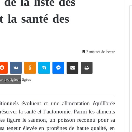
de la liste des
t la santé des
2 minutes de lecture
Reddit
VKontakte
Odnoklassniki
Skype
Messenger
Partager par email
Imprimer
rsonnes âgées
tionnels évoluent et une alimentation équilibrée
éserver la santé et l’autonomie. Parmi les aliments
stes figure le saumon, un poisson reconnu pour sa
 sa teneur élevée en protéines de haute qualité, en