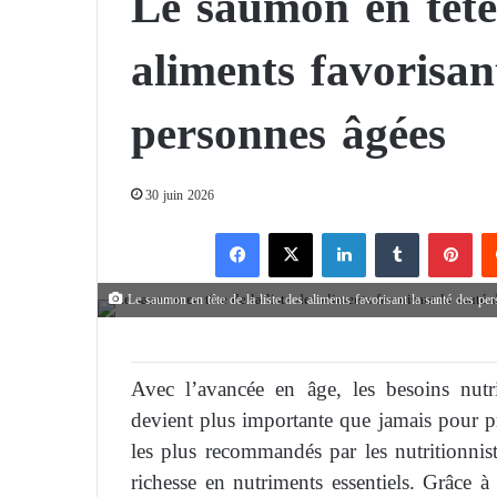
Le saumon en tête 
aliments favorisan
personnes âgées
30 juin 2026
Facebook
X
Linkedin
Tumblr
Pinterest
Le saumon en tête de la liste des aliments favorisant la santé des pe
Avec l’avancée en âge, les besoins nutri
devient plus importante que jamais pour pr
les plus recommandés par les nutritionni
richesse en nutriments essentiels. Grâce à