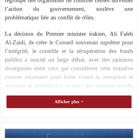
regroupe des organismes de contrôle censés surveiller
l’action du gouvernement, soulève une
problématique liée au conflit de rôles.
La décision du Premier ministre irakien, Ali Faleh
Al-Zaidi, de créer le Conseil souverain suprême pour
l’intégrité, le contrôle et la récupération des fonds
publics a suscité un large débat, avec des opinions
divergentes entre ceux qui considèrent cette initiative
comme nécessaire pour lutter contre la corruption et
renforcer la surveillance, et ceux qui estiment qu’elle
est contraire à la nature des institutions de contrôle
indépendantes prévues par la Constitution.
Afficher plus
Cette démarche s’inscrit dans le cadre des efforts du
gouvernement visant à réexaminer les contrats
L
publics et à contrôler les projets gouvernementaux.