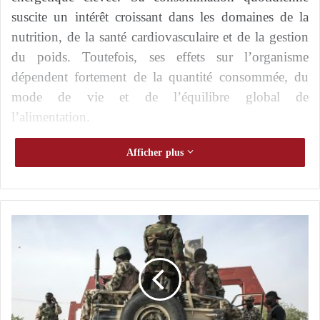
suscite un intérêt croissant dans les domaines de la
nutrition, de la santé cardiovasculaire et de la gestion
du poids. Toutefois, ses effets sur l’organisme
dépendent fortement de la quantité consommée, du
mode de vie et de l’équilibre global de
l’alimentation.
L’œuf d’autruche : richesse nutritionnelle et
Afficher plus
risques potentiels
Combien de temps faut-il au magnésium
pour améliorer le sommeil ?
D
e
Le beurre d’amande : composition nutritionnelle
p
et caractéristiques
u
i
s
Le beurre d’amande est principalement composé de
l