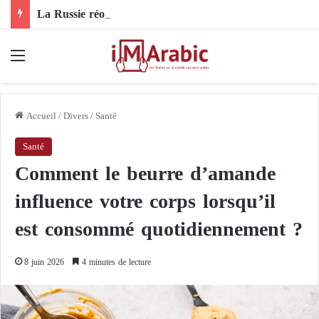
La Russie réorganise son commandement en Ukraine : un nouveau chef pour les forces de drones
Menu
Accueil
/
Divers
/
Santé
Santé
Comment le beurre d’amande
influence votre corps lorsqu’il
est consommé quotidiennement ?
8 juin 2026
4 minutes de lecture