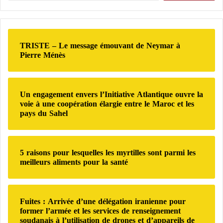
r
…
c
électroniques
comme une solution moins dangereuse
e
L
h
l
que les cigarettes classiques.
e
e
s
s
r
p
TRISTE – Le message émouvant de Neymar à
s
c
Le marketing autour des saveurs et du design
Pierre Ménès
o
e
h
moderne a également fortement attiré les jeunes
u
c
e
r
r
consommateurs.
r
r
e
Un engagement envers l’Initiative Atlantique ouvre la
a
t
:
voie à une coopération élargie entre le Maroc et les
Le régime cétogène est-il bénéfique pour les
i
s
pays du Sahel
personnes atteintes de diabète de type 2 ?
e
d
n
e
4 signes : comment détecter précocement le
t
l
diabète chez l’enfant
-
’
5 raisons pour lesquelles les myrtilles sont parmi les
i
U
meilleurs aliments pour la santé
l
Nicotine : une substance hautement addictive
n
s
i
a
o
La majorité des
cigarettes électroniques
contiennent
Fuites : Arrivée d’une délégation iranienne pour
u
n
former l’armée et les services de renseignement
de la nicotine.
g
s
soudanais à l’utilisation de drones et d’appareils de
m
o