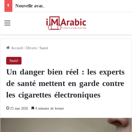
Nouvelle avancée dans le dossier électoral libyen : le comité 4+4 face à l’épreuve de la mise en œuvre
Menu
Accueil
/
Divers
/
Santé
Santé
Un danger bien réel : les experts
de santé mettent en garde contre
les cigarettes électroniques
25 mai 2026
4 minutes de lecture