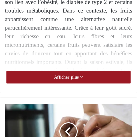
son lien avec l’obésité, le diabète de type 2 et certains
troubles métaboliques. Dans ce contexte, les fruits
apparaissent comme une alternative naturelle
particulièrement intéressante. Grâce à leur goût sucré,
leur richesse en eau, leurs fibres et leurs
micronutriments, certains fruits peuvent satisfaire les
envies de douceur tout en apportant des bénéfices
nutritionnels importants. Durant la saison estivale, ils
représentent une option à la fois rafraîchissante et
Afficher plus
favorable à l’équilibre alimentaire.
Pourquoi le corps recherche-t-il les saveurs sucrées ?
L
Le goût sucré est naturellement associé à une source
’
rapide d’énergie. Depuis des siècles, le cerveau
a
c
humain développe une attirance particulière pour les
u