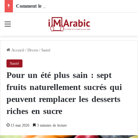
Comment le son de riz influence-t-il la santé digestive et le côlon ?
Menu
Accueil
/
Divers
/
Santé
Santé
Pour un été plus sain : sept
fruits naturellement sucrés qui
peuvent remplacer les desserts
riches en sucre
13 mai 2026
3 minutes de lecture