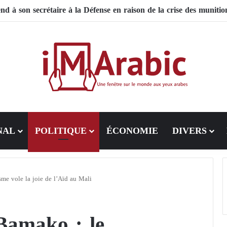
 Pakistan mise sur la diplomatie entre les États-Unis et l’Iran
NAL
POLITIQUE
ÉCONOMIE
DIVERS
sme vole la joie de l’Aïd au Mali
Bamako : le