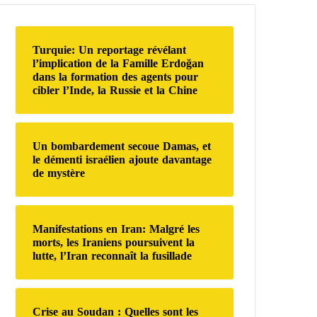
r
c
h
Turquie: Un reportage révélant
e
l’implication de la Famille Erdoğan
r
dans la formation des agents pour
cibler l’Inde, la Russie et la Chine
:
Un bombardement secoue Damas, et
le démenti israélien ajoute davantage
de mystère
Manifestations en Iran: Malgré les
morts, les Iraniens poursuivent la
lutte, l’Iran reconnaît la fusillade
Crise au Soudan : Quelles sont les