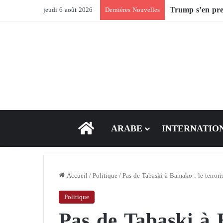
Après Ormuz, le
jeudi 6 août 2026
Dernières Nouvelles
ACCEUIL
ARABE
INTERNATIO
Accueil
/
Politique
/
Pas de Tabaski à Bamako : le terrori
Politique
Pas de Tabaski à 