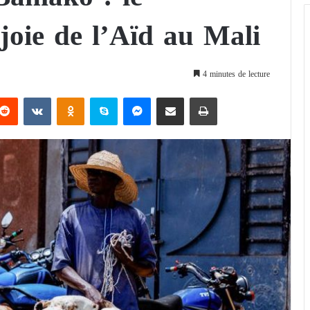
 joie de l’Aïd au Mali
4 minutes de lecture
Reddit
VKontakte
Odnoklassniki
Skype
Messenger
Partager par email
Imprimer