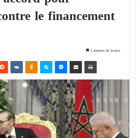
 contre le financement
2 minutes de lecture
Reddit
VKontakte
Odnoklassniki
Skype
Messenger
Partager par email
Imprimer