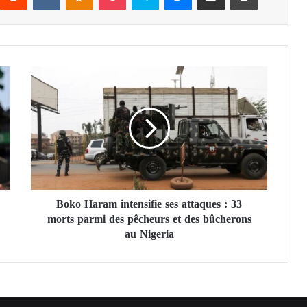
B
o
k
o
H
a
r
a
m
Boko Haram intensifie ses attaques : 33
i
morts parmi des pêcheurs et des bûcherons
n
t
au Nigeria
e
n
s
i
f