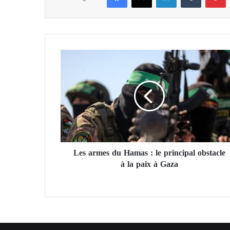
L
e
s
a
r
m
e
s
d
Les armes du Hamas : le principal obstacle
u
à la paix à Gaza
H
a
m
a
s
:
l