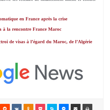
omatique en France après la crise
 à la rencontre France Maroc
troi de visas à l’égard du Maroc, de l’Algérie
Reddit
VKontakte
Odnoklassniki
Pocket
Skype
Messenger
Partager par email
Imprimer