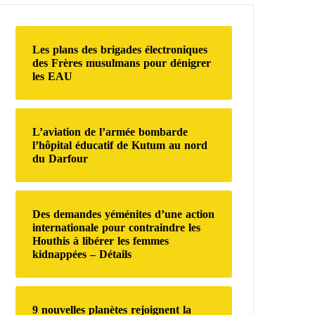
r
c
h
Les plans des brigades électroniques
e
des Frères musulmans pour dénigrer
r
les EAU
:
L’aviation de l’armée bombarde
l’hôpital éducatif de Kutum au nord
du Darfour
Des demandes yéménites d’une action
internationale pour contraindre les
Houthis à libérer les femmes
kidnappées – Détails
9 nouvelles planètes rejoignent la