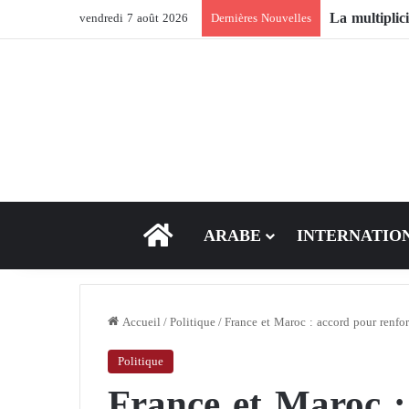
L’impact du 
vendredi 7 août 2026
Dernières Nouvelles
ACCEUIL
ARABE
INTERNATIO
Accueil
/
Politique
/
France et Maroc : accord pour renfor
Politique
France et Maroc :