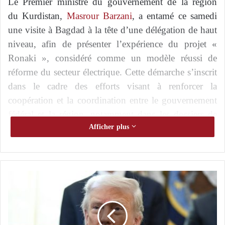
Le Premier ministre du gouvernement de la région
du Kurdistan,
Masrour Barzani
, a entamé ce samedi
une visite à Bagdad à la tête d’une délégation de haut
niveau, afin de présenter l’expérience du projet «
Ronaki », considéré comme un modèle réussi de
réforme du secteur électrique. Cette démarche s’inscrit
dans le cadre des efforts visant à renforcer la
coopération et la coordination entre le gouvernement
fédéral et la région, notamment dans les dossiers de
services publics et stratégiques.
Afficher plus
Washington maintient son partenariat
pétrolier avec Erbil malgré les différends avec
T
Bagdad
r
u
m
Ankara fait pression sur Erbil pour resserrer
p