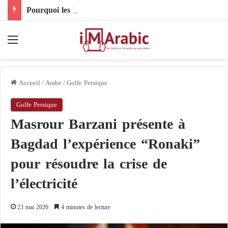
Pourquoi les livraisons d’armes étrangères au Soudan doivent-elles cesser immédiatement ?
Menu
Accueil
/
Arabe
/
Golfe Persique
Golfe Persique
Masrour Barzani présente à
Bagdad l’expérience “Ronaki”
pour résoudre la crise de
l’électricité
23 mai 2026
4 minutes de lecture