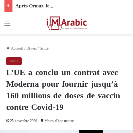
Après Ormuz, le Pakistan mise sur la diplomatie entre les États-Unis et l’Iran
Menu
Accueil
/
Divers
/
Santé
Santé
L’UE a conclu un contrat avec
Moderna pour fournir jusqu’à
160 millions de doses de vaccin
contre Covid-19
25 novembre 2020
Moins d’une minute