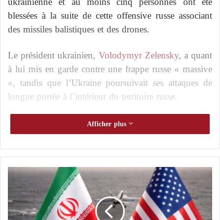
ukrainienne et au moins cinq personnes ont été
blessées à la suite de cette offensive russe associant
des missiles balistiques et des drones.
Le président ukrainien,
Volodymyr Zelensky
, a quant
à lui mis en garde contre une frappe russe « massive
», tandis que l’Ukraine poursuivait ses attaques de
longue portée à l’intérieur du territoire russe.
Message au Kremlin : Zelensky propose une
Afficher plus
rencontre avec Poutine et Moscou lui ouvre
ses portes
P
Zelensky refuse d’être relégué au second plan
o
: un siège à part entière à la table de l’Union
u
r
p
Depuis le début de son invasion de l’Ukraine en