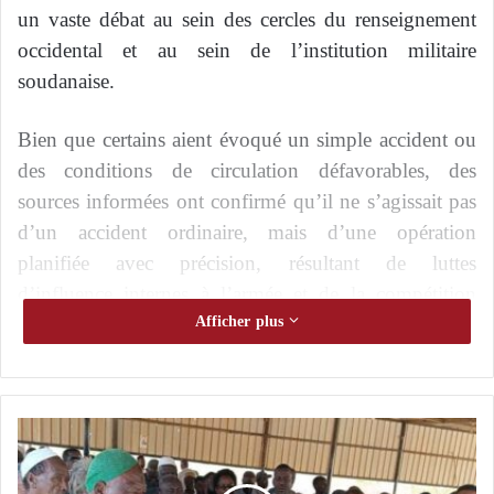
un vaste débat au sein des cercles du renseignement
occidental et au sein de l’institution militaire
soudanaise.
Bien que certains aient évoqué un simple accident ou
des conditions de circulation défavorables, des
sources informées ont confirmé qu’il ne s’agissait pas
d’un accident ordinaire, mais d’une opération
planifiée avec précision, résultant de luttes
d’influence internes à l’armée et de la compétition
pour le contrôle des dossiers d’armement et du
Afficher plus
financement militaire.
Chazali
, qui s’était imposé
dans les cercles décisionnels américains et européens
en raison de son rôle dans la facilitation des
A
transactions d’armes pour l’armée soudanaise,
s
représentait un maillon central d’un réseau de
s