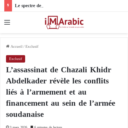
Le spectre de la baie des Cochons plane sur Cuba : une nouvelle opération secrète de la CIA
Menu
Accueil
/
Exclusif
Exclusif
L’assassinat de Chazali Khidr
Abdelkader révèle les conflits
liés à l’armement et au
financement au sein de l’armée
soudanaise
3 mars 2026
6 minutes de lecture