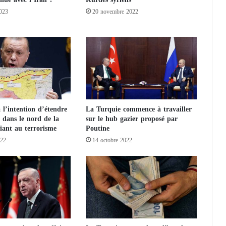
e
023
20 novembre 2022
d
u
C
o
n
s
e
i
l
 l’intention d’étendre
La Turquie commence à travailler
p
e dans le nord de la
sur le hub gazier proposé par
r
liant au terrorisme
Poutine
é
022
14 octobre 2022
s
i
d
e
n
t
i
e