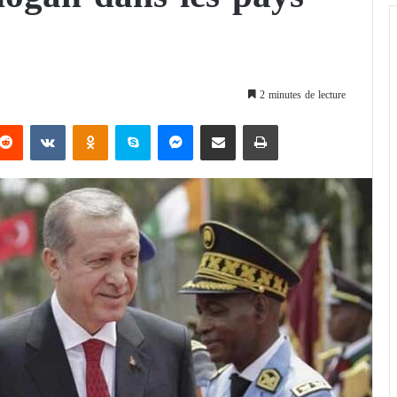
2 minutes de lecture
Reddit
VKontakte
Odnoklassniki
Skype
Messenger
Partager par email
Imprimer