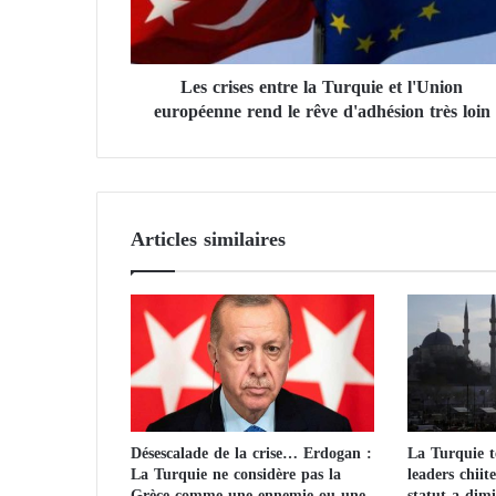
s
e
s
Les crises entre la Turquie et l'Union
e
européenne rend le rêve d'adhésion très loin
n
t
r
e
l
a
Articles similaires
T
u
r
q
u
i
e
e
t
Désescalade de la crise… Erdogan :
La Turquie te
l
La Turquie ne considère pas la
leaders chiit
'
Grèce comme une ennemie ou une
statut a dim