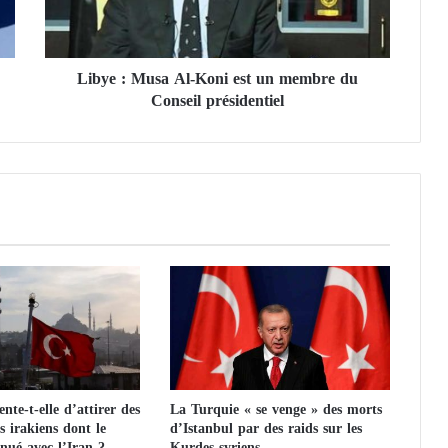
M
u
s
Libye : Musa Al-Koni est un membre du
a
Conseil présidentiel
A
l
-
K
o
n
i
e
s
t
u
n
m
e
m
nte-t-elle d’attirer des
La Turquie « se venge » des morts
b
es irakiens dont le
d’Istanbul par des raids sur les
r
inué avec l’Iran ?
Kurdes syriens