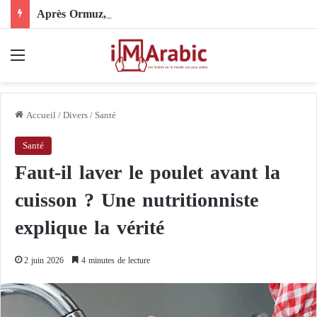
Après Ormuz, le Pakistan mise sur la diplomatie entre les États-Unis et l’Iran
Menu
Accueil
/
Divers
/
Santé
Santé
Faut-il laver le poulet avant la
cuisson ? Une nutritionniste
explique la vérité
2 juin 2026
4 minutes de lecture