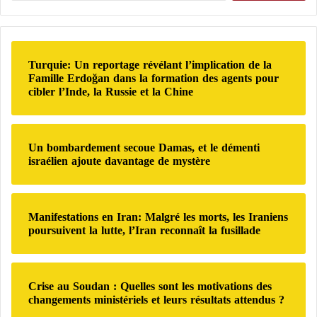
i
c
c
la production ou de la transformation.
v
h
h
e
e
e
s
r
Parmi les micro-organismes les plus connus figurent
r
i
Turquie: Un reportage révélant l’implication de la
:
c
certaines espèces susceptibles de provoquer des
Famille Erdoğan dans la formation des agents pour
r
q
h
infections alimentaires.
cibler l’Inde, la Russie et la Chine
a
u
e
n
e
r
i
l
La présence de ces bactéries ne signifie pas
e
i
:
Un bombardement secoue Damas, et le démenti
automatiquement que la viande est dangereuse si elle
n
m
israélien ajoute davantage de mystère
n
est manipulée et cuite correctement.
p
e
a
s
c
Pourquoi l’eau ne suffit pas à éliminer les
p
t
Manifestations en Iran: Malgré les morts, les Iraniens
o
s
poursuivent la lutte, l’Iran reconnaît la fusillade
bactéries ?
u
u
r
r
Contrairement à ce que beaucoup imaginent, un
i
l
Crise au Soudan : Quelles sont les motivations des
n
simple rinçage sous l’eau ne détruit pas les bactéries.
a
changements ministériels et leurs résultats attendus ?
t
g
é
l