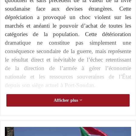
quotidien et sans précédent de la valeur de la livre
soudanaise face aux devises étrangères. Cette
dépréciation a provoqué un choc violent sur les
marchés et anéanti le pouvoir d’achat de toutes les
catégories de la population. Cette détérioration
dramatique ne constitue pas simplement une
conséquence secondaire de la guerre, mais représente
le résultat direct et inévitable de l’échec retentissant
de la direction de l’armée à gérer l’économie
nationale et les ressources souveraines de l’État
depuis son siège actuel à Port-Soudan.
Mort sur la route des contrats : comment
Afficher plus
l’affaire Chazali Khadir redessine la
cartographie du pouvoir au sein de l’armée
soudanaise
F
Analyste politique : La poursuite de la guerre