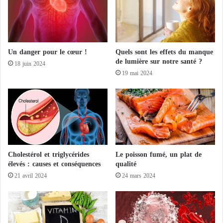
b
e
i
s
l
c
i
r
s
i
Un danger pour le cœur !
Quels sont les effets du manque
e
m
de lumière sur notre santé ?
18 juin 2024
n
e
19 mai 2024
t
s
d
d
e
e
s
s
c
F
e
r
n
è
t
r
Cholestérol et triglycérides
Le poisson fumé, un plat de
a
e
élevés : causes et conséquences
qualité
i
s
21 avril 2024
24 mars 2024
n
m
e
u
s
s
d
u
e