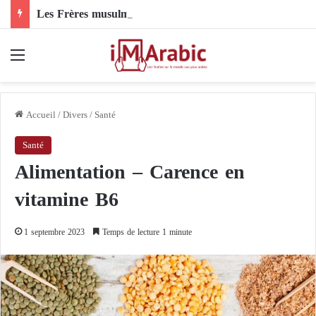
Les Frères musulmans sous la loupe américaine en Europe : Mahmoud El-Ibary
Menu
Accueil
/
Divers
/
Santé
Santé
Alimentation – Carence en
vitamine B6
1 septembre 2023
Temps de lecture 1 minute