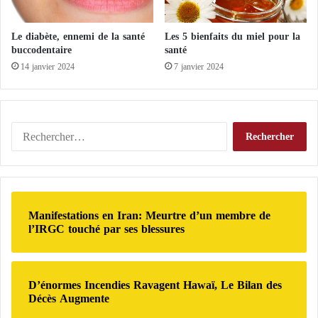
e
e
r
l
Le diabète, ennemi de la santé
Les 5 bienfaits du miel pour la
s
e
buccodentaire
santé
l
p
14 janvier 2024
7 janvier 2024
e
e
s
u
t
p
e
l
r
R
e
r
e
n
i
c
'
t
h
o
o
e
n
i
r
t
Manifestations en Iran: Meurtre d’un membre de
r
c
p
l’IRGC touché par ses blessures
e
h
a
s
e
s
y
r
c
é
e
D’énormes Incendies Ravagent Hawaï, Le Bilan des
m
:
s
Décès Augmente
é
s