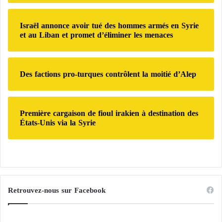
n
é
i
t
Israël annonce avoir tué des hommes armés en Syrie
et au Liban et promet d’éliminer les menaces
e
s
Des factions pro-turques contrôlent la moitié d’Alep
Première cargaison de fioul irakien à destination des
États-Unis via la Syrie
Retrouvez-nous sur Facebook