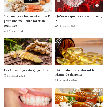
l
m
m
e
a
r
n
7 aliments riches en vitamine D
Qu’est-ce que le cancer du sang
c
s
pour une meilleure fonction
?
e
cognitive
e
18 février 2024
n
t
17 mars 2024
a
d
i
e
r
s
e
H
s
o
a
u
f
t
Les 6 avantages du gingembre
Cette vitamine réduirait le
r
h
risque de démence
i
i
11 février 2024
c
s
14 janvier 2024
a
c
i
o
n
n
s
t
v
r