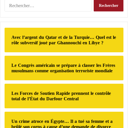
n
q
R
t
u
e
l
e
c
a
p
h
m
e
e
o
r
r
r
Avec l’argent du Qatar et de la Turquie… Quel est le
s
c
rôle subversif joué par Ghannouchi en Libye ?
t
o
h
d
n
e
u
n
r
c
e
Le Congrès américain se prépare à classer les Frères
o
:
:
musulmans comme organisation terroriste mondiale
m
l
m
a
a
S
n
o
Les Forces de Soutien Rapide prennent le contrôle
d
m
total de l’État du Darfour Central
a
a
n
l
t
i
d
Un crime atroce en Égypte… Il a tué sa femme et a
e
brûlé son corps à cause d’une demande de divorce
e
t