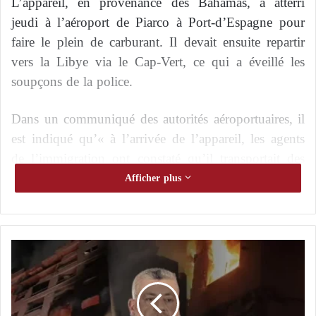
L’appareil, en provenance des Bahamas, a atterri
jeudi à l’aéroport de Piarco à Port-d’Espagne pour
faire le plein de carburant. Il devait ensuite repartir
vers la Libye via le Cap-Vert, ce qui a éveillé les
soupçons de la police.
Dans un communiqué des autorités aéroportuaires, il
est indiqué qu’« à l’arrivée de l’appareil, les agents
de l’immigration ont constaté qu’il transportait des
explosifs non déclarés, en violation des protocoles
Afficher plus
internationaux ».
Le communiqué ajoute : « En conséquence, l’avion
I
et son équipage ukrainien ont été retenus dans
s
l’attente d’enquêtes menées par les agences de
r
sécurité nationales et internationales », précisant qu’«
a
ë
après des opérations de recherche intensives,