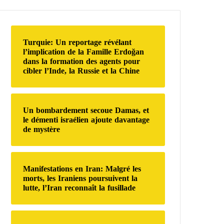
e
r
c
h
Turquie: Un reportage révélant
e
l’implication de la Famille Erdoğan
r
dans la formation des agents pour
cibler l’Inde, la Russie et la Chine
:
Un bombardement secoue Damas, et
le démenti israélien ajoute davantage
de mystère
Manifestations en Iran: Malgré les
morts, les Iraniens poursuivent la
lutte, l’Iran reconnaît la fusillade