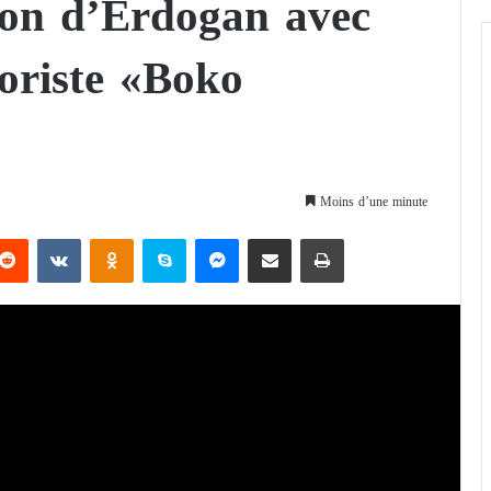
tion d’Erdogan avec
roriste «Boko
Moins d’une minute
Reddit
VKontakte
Odnoklassniki
Skype
Messenger
Partager par email
Imprimer