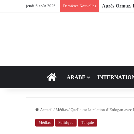
Après Ormuz, le
jeudi 6 août 2026
Dernières Nouvelles
ACCEUIL
ARABE
INTERNATIO
Accueil
/
Médias
/
Quelle est la relation d’Erdogan avec
Médias
Politique
Turquie