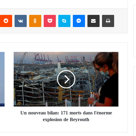
Reddit
VKontakte
Odnoklassniki
Pocket
Skype
Messenger
Partager par email
Imprimer
U
n
n
o
u
v
e
a
u
Un nouveau bilan: 171 morts dans l'énorme
b
explosion de Beyrouth
i
l
a