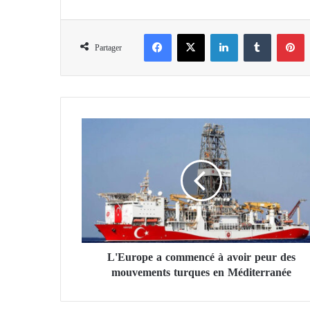
Facebook
X
Linkedin
Tumblr
Pinterest
Partager
L
'
E
u
r
o
p
e
a
L'Europe a commencé à avoir peur des
c
mouvements turques en Méditerranée
o
m
m