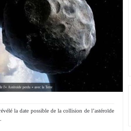
e l'« Astéroïde perdu » avec la Terre
 révélé la date possible de la collision de l’astéroïde
.