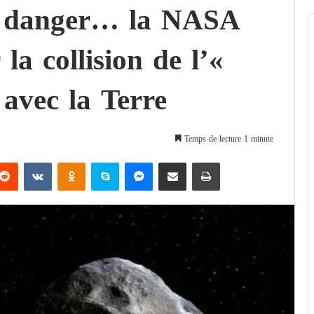
n danger… la NASA
la collision de l’«
avec la Terre
Temps de lecture 1 minute
Reddit
VKontakte
Odnoklassniki
Skype
Messenger
Partager par email
Imprimer