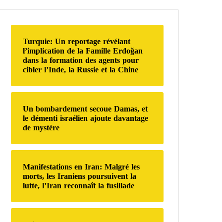
e
r
c
h
Turquie: Un reportage révélant
e
l’implication de la Famille Erdoğan
r
dans la formation des agents pour
cibler l’Inde, la Russie et la Chine
:
Un bombardement secoue Damas, et
le démenti israélien ajoute davantage
de mystère
Manifestations en Iran: Malgré les
morts, les Iraniens poursuivent la
lutte, l’Iran reconnaît la fusillade