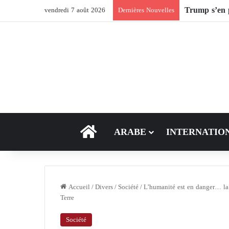
Après Ormuz,
vendredi 7 août 2026
Dernières Nouvelles
ACCEUIL
ARABE
INTERNATIO
Accueil
/
Divers
/
Société
/
L’humanité est en danger… la 
Terre
Société