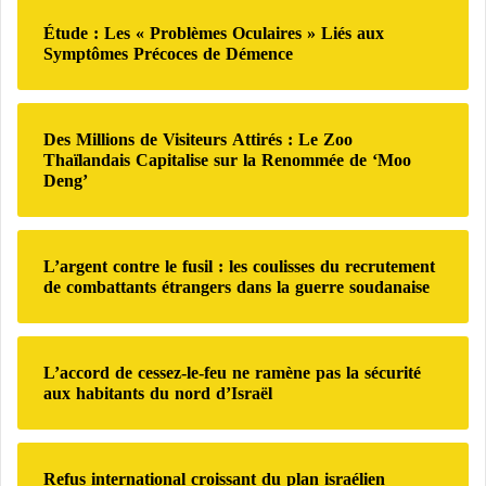
u
i
r
est un antioxydant qui prévient le vieillissement
l
Étude : Les « Problèmes Oculaires » Liés aux
c
c
Symptômes Précoces de Démence
prématuré ;
t
ô
h
a
n
e
combat la rétention de liquides et améliore la
t
e
r
fonction des reins ;
i
d
Des Millions de Visiteurs Attirés : Le Zoo
o
e
:
équilibre le système nerveux et prévient alors
Thaïlandais Capitalise sur la Renommée de ‘Moo
n
r
Deng’
certains troubles tels que le stress ou la
s
e
d
c
dépression ;
u
h
prévient les maladies cardiovasculaires, car il
F
e
L’argent contre le fusil : les coulisses du recrutement
M
améliore la circulation et réduit le cholestérol et
r
de combattants étrangers dans la guerre soudanaise
I
c
l’hypertension artérielle ;
f
h
réduit le taux de glucose dans le sang ;
o
e
L’accord de cessez-le-feu ne ramène pas la sécurité
n
d
favorise la perte de poids ;
aux habitants du nord d’Israël
t
e
r
protège les fonctions du foie et de la vésicule en
l
a
'
favorisant l’élimination des toxines ;
g
é
Refus international croissant du plan israélien
e