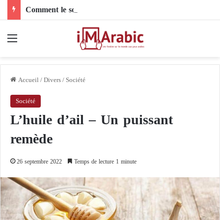
Comment le son de riz influence-t-il la santé digestive et le côlon ?
Menu
Accueil
/
Divers
/
Société
Société
L’huile d’ail – Un puissant
remède
26 septembre 2022
Temps de lecture 1 minute