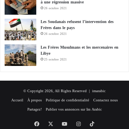
à une régression massive
26 octobre 2021
Les Soudanais refusent l’intervention des
Frères dans le pays
26 octobre 2021
Les Frères Musulmans et les mercenaires en
Libye
25 octobre 2021
© Copyright 2026, All Rights Reserved |
imarabic
Accueil
À propos
Politique de confidentialité
Contactez nous
Partagez!
Publier vos annonces sur Im Arabic
Facebook
X
YouTube
Instagram
TikTok