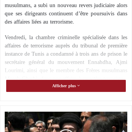
musulmans, a subi un nouveau revers judiciaire alors
que ses dirigeants continuent d’être poursuivis dans
des affaires liées au terrorisme.
Vendredi, la chambre criminelle spécialisée dans les
affaires de terrorisme auprès du tribunal de première
instance de Tunis a condamné à trois ans de prison le
secrétaire général du mouvement Ennahdha, Ajmi
Lourimi, ainsi que le membre des Frères musulmans
Mosab Gharbi, dans une affaire à caractère terroriste.
Afficher plus
En juillet 2024, le parquet avait décidé de renvoyer
Ajmi Lourimi et Mosab Gharbi, un jeune cadre du
mouvement Ennahdha, devant le pôle judiciaire de
M
lutte contre le terrorisme, une juridiction spécialisée.
o
L’affaire porte sur le fait que Lourimi aurait dissimulé
j