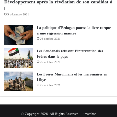
Développement après la révélation de son candidat à
n
l
d
3 décembre 2021
i
a
l
La politique d’Erdogan pousse la livre turque
e
à une régression massive
26 octobre 2021
Les Soudanais refusent l’intervention des
Frères dans le pays
26 octobre 2021
Les Frères Musulmans et les mercenaires en
Libye
25 octobre 2021
© Copyright 2026, All Rights Reserved |
imarabic