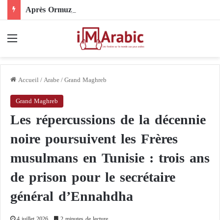
Après Ormuz, le Pakistan mise sur la diplomatie entre les États-Unis et l’Iran
Menu
Accueil
/
Arabe
/
Grand Maghreb
Grand Maghreb
Les répercussions de la décennie
noire poursuivent les Frères
musulmans en Tunisie : trois ans
de prison pour le secrétaire
général d’Ennahdha
4 juillet 2026
2 minutes de lecture