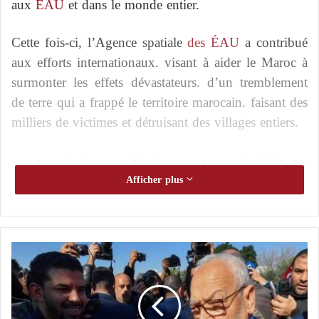
aux
ÉAU
et dans le monde entier.
Cette fois-ci, l’Agence spatiale
des ÉAU
a contribué
aux efforts internationaux. visant à aider le Maroc à
surmonter les effets dévastateurs. d’un tremblement
de terre qui a frappé le territoire marocain. faisant des
milliers de victimes et détruisant des villages entiers.
Le ministre des Émirats arabes unis révèle les
Afficher plus
motivations de son pays pour investir 10
milliards de dollars en Israël.
Animée par la conviction de l’importance de la
A
p
coopération internationale et de la collaboration
r
humanitaire. dans la gestion des catastrophes
è
naturelles. l’équipe du projet « Plateforme d’analyse
s