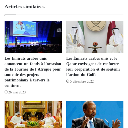
u
a
Articles similaires
x
l
e
e
t
d
l
e
'
s
a
E
ساهم فريق مشروع «منصة تحليل
r
A
البيانات الفضائية» التي تندرج ضمن
r
U
e
مشروع «مجمع البيانات الفضائية»
s
Les Émirats arabes unis
Les Émirats arabes unis et le
s
o
وبالتعاون مع شركة «بيانات»، في
annoncent un fonds à l’occasion
Qatar envisagent de renforcer
t
u
de la Journée de l’Afrique pour
leur coopération et de soutenir
تقديم عدد من تقارير التحليلات التي
a
t
soutenir des projets
l’action du Golfe
t
نُشرت عبر موقع الميثاق الدولي
i
patrimoniaux à travers le
5 décembre 2022
i
e
continent
للفضاء والكوارث الكبرى كجزء من
o
n
26 mai 2023
الجهود الدولية في إدارة أزمة زلزال
n
t
d
دولة المغرب الشقيقة.
l
e
e
s
s
تلك…
pic.twitter.com/hIDAlx94ma
e
e
s
f