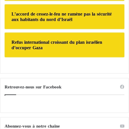
l’espace et des catastrophes majeures ». devenant
ainsi le 17e membre à l’échelle mondiale et le
L’accord de cessez-le-feu ne ramène pas la sécurité
premier pays arabe et islamique. à obtenir cette
aux habitants du nord d’Israël
prestigieuse adhésion. Cela soutient les efforts
mondiaux visant à fournir un système unifié pour
l’obtention et la transmission de données satellitaires
Refus international croissant du plan israélien
d’occuper Gaza
aux pays touchés par des catastrophes de divers
types.
Retrouvez-nous sur Facebook
Abonnez-vous à notre chaîne