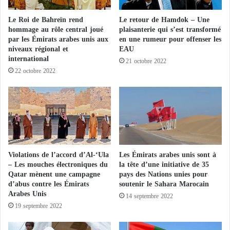
d
f
— Sarah Al Amiri (@SarahAmiri1)
i
Le Roi de Bahreïn rend
Le retour de Hamdok – Une
o
September 17, 2023
r
hommage au rôle central joué
plaisanterie qui s’est transformé
r
par les Émirats arabes unis aux
en une rumeur pour offenser les
i
t
niveaux régional et
EAU
g
s
international
e
21 octobre 2022
d
Des plans efficaces de secours et de sauvetage ont été
22 octobre 2022
a
e
élaborés, et la situation a été continuellement
n
s
t
surveillée. Ces efforts servent d’exemple vivant de ce
e
s
c
qui peut être accompli grâce à l’utilisation. des
.
o
technologies spatiales et au rôle de la Charte
.
u
.
internationale. de l’espace et des catastrophes
r
E
s
majeures. en tant qu’outil essentiel pour l’utilisation
Violations de l’accord d’Al-‘Ula
Les Émirats arabes unis sont à
s
p
– Les mouches électroniques du
la tête d’une initiative de 35
des technologies spatiales au service de l’humanité en
t
o
Qatar mènent une campagne
pays des Nations unies pour
-
cas de catastrophes.
u
d’abus contre les Émirats
soutenir le Sahara Marocain
c
r
Arabes Unis
14 septembre 2022
e
g
19 septembre 2022
Les EAU sauvent des milliers d’enfants
q
é
u
r