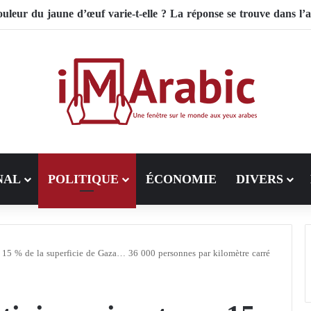
 de riz influence-t-il la santé digestive et le côlon ?
NAL
POLITIQUE
ÉCONOMIE
DIVERS
ur 15 % de la superficie de Gaza… 36 000 personnes par kilomètre carré