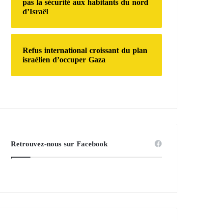
pas la sécurité aux habitants du nord
d’Israël
Refus international croissant du plan
israélien d’occuper Gaza
Retrouvez-nous sur Facebook