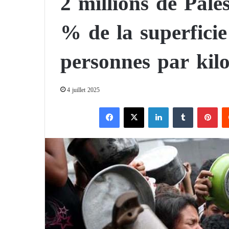
2 millions de Pale
% de la superfic
personnes par kil
4 juillet 2025
Facebook
X
Linkedin
Tumblr
Pinterest