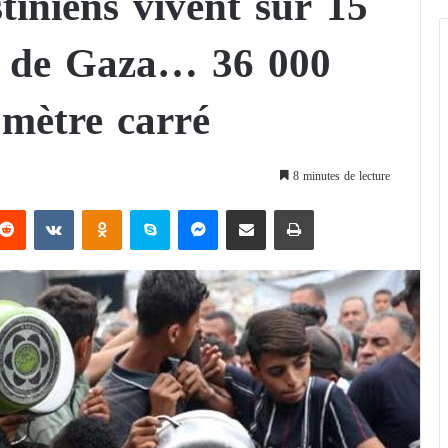
stiniens vivent sur 15
ie de Gaza… 36 000
omètre carré
8 minutes de lecture
Reddit
VKontakte
Odnoklassniki
Skype
Messenger
Partager par email
Imprimer