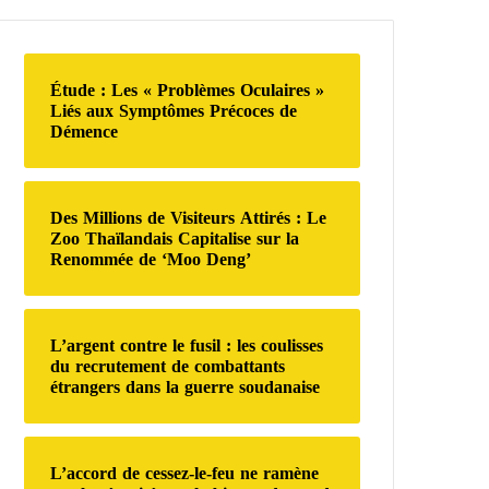
e
r
c
h
Étude : Les « Problèmes Oculaires »
e
Liés aux Symptômes Précoces de
r
Démence
:
Des Millions de Visiteurs Attirés : Le
Zoo Thaïlandais Capitalise sur la
Renommée de ‘Moo Deng’
L’argent contre le fusil : les coulisses
du recrutement de combattants
étrangers dans la guerre soudanaise
L’accord de cessez-le-feu ne ramène