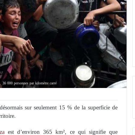
… 36 000 personnes par kilomètre carré
 désormais sur seulement 15 % de la superficie de
ritoire.
za
est d’environ 365 km², ce qui signifie que