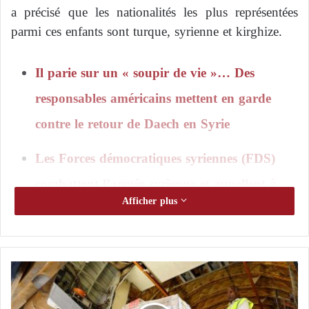
a précisé que les nationalités les plus représentées
parmi ces enfants sont turque, syrienne et kirghize.
Il parie sur un « soupir de vie »… Des
responsables américains mettent en garde
contre le retour de Daech en Syrie
Les Forces démocratiques syriennes (FDS)
combattent l’armée syrienne et appellent à
Afficher plus
l’aide de la coalition pour lutter contre Daech
Le porte-parole du ministère, Ahmed Laibi, a déclaré
dans un communiqué de presse relayé par le site
L
Zagros
: « Il y a des enfants de différentes
’
a
nationalités étrangères, certains sont nés en prison,