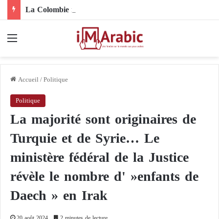
La Colombie retire sa reconnaissance du Polisario et reconnaît la marocanité du Sahara
Menu
Accueil
/
Politique
Politique
La majorité sont originaires de
Turquie et de Syrie… Le
ministère fédéral de la Justice
révèle le nombre d' »enfants de
Daech » en Irak
20 août 2024
2 minutes de lecture