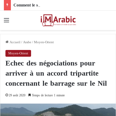
Comment le son de riz influence-t-il la santé digestive et le côlon ?
Menu
Accueil
/
Arabe
/
Moyen-Orient
Moyen-Orient
Echec des négociations pour
arriver à un accord tripartite
concernant le barrage sur le Nil
29 août 2020
Temps de lecture 1 minute