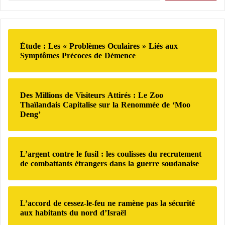
»
a
c
,
t
h
r
e
e
e
t
r
s
Étude : Les « Problèmes Oculaires » Liés aux
u
c
Symptômes Précoces de Démence
p
r
h
o
q
e
n
u
r
s
e
Des Millions de Visiteurs Attirés : Le Zoo
a
e
:
Thaïlandais Capitalise sur la Renommée de ‘Moo
b
n
Deng’
l
p
e
r
d
i
e
s
L’argent contre le fusil : les coulisses du recrutement
s
o
de combattants étrangers dans la guerre soudanaise
a
n
f
a
f
p
L’accord de cessez-le-feu ne ramène pas la sécurité
a
r
aux habitants du nord d’Israël
i
è
r
s