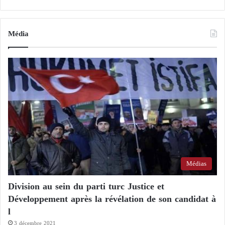
è
i
r
m
e
Média
s
Médias
Division au sein du parti turc Justice et
Développement après la révélation de son candidat à
l
3 décembre 2021