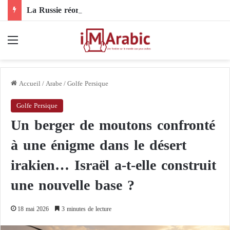
La Russie réorganise son commandement en Ukraine : un nouveau chef pour les forces de drones
Menu
Accueil
/
Arabe
/
Golfe Persique
Golfe Persique
Un berger de moutons confronté
à une énigme dans le désert
irakien… Israël a-t-elle construit
une nouvelle base ?
18 mai 2026
3 minutes de lecture