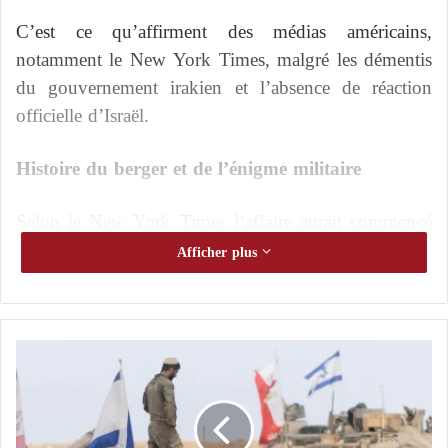
C’est ce qu’affirment des médias américains,
notamment le New York Times, malgré les démentis
du gouvernement irakien et l’absence de réaction
officielle d’Israël.
Histoire du berger et de l’énigme militaire
Selon le New York Times l’affaire aurait commencé
le 3 mars dernier vers 14 heures, lorsqu’un petit
Afficher plus
camion circulait dans le désert de l’ouest de l’Irak.
Le quotidien américain décrit le passage de ce
P
véhicule, appartenant à un berger local en route vers
é
la ville la plus proche, Akh-Nukhayb, comme une
n
scène familière pour les habitants d’un camp bédouin
u
r
de la région.