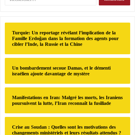
e
o
e
démontrer les effets négatifs potentiels de l’activité
r
m
c
géomagnétique sur la fréquence cardiaque. »
e
m
h
t
u
e
o
n
r
Données confirmant des travaux antérieurs
u
Turquie: Un reportage révélant l’implication de la
a
c
Famille Erdoğan dans la formation des agents pour
r
u
h
Ces résultats confirment les données de travaux
cibler l’Inde, la Russie et la Chine
a
t
e
u
é
antérieurs, publiés en 2019 à la Bibliothèque
r
R
i
nationale de médecine.
o
n
:
Un bombardement secoue Damas, et le démenti
y
t
israélien ajoute davantage de mystère
Dans cette étude, les chercheurs ont affirmé que les
a
e
u
r
perturbations électromagnétiques induites par
m
n
l’activité solaire augmentaient le risque de mortalité et
e
a
Manifestations en Iran: Malgré les morts, les Iraniens
le risque de problèmes cardiovasculaires.
-
t
poursuivent la lutte, l’Iran reconnaît la fusillade
U
i
n
o
Une vaste étude épidémiologique a ensuite été
i
n
réalisée dans 263 villes américaines pour déterminer
Crise au Soudan : Quelles sont les motivations des
a
changements ministériels et leurs résultats attendus ?
l