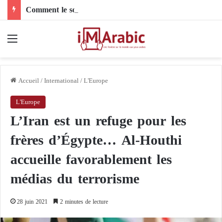
Comment le son de riz influence-t-il la santé digestive et le côlon ?
Menu
Accueil
/
International
/
L'Europe
L'Europe
L’Iran est un refuge pour les
frères d’Égypte… Al-Houthi
accueille favorablement les
médias du terrorisme
28 juin 2021
2 minutes de lecture