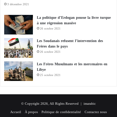
et les réseaux sociaux.
3 décembre 2021
La politique d’Erdogan pousse la livre turque
Des détails cachés en coulisses : ainsi les
à une régression massive
26 octobre 2021
Frères musulmans fabriquent leurs partisans
Les Soudanais refusent l’intervention des
Frères dans le pays
26 octobre 2021
en Europe
Les Frères Musulmans et les mercenaires en
Libye
Comment les Frères musulmans se sont
25 octobre 2021
infiltrés au cœur de l’Europe
Cette campagne a reçu un financement de l’Union
© Copyright 2026, All Rights Reserved |
imarabic
européenne, via le programme Droits, Égalité et
Accueil
À propos
Politique de confidentialité
Contactez nous