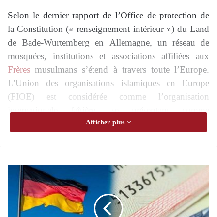
Selon le dernier rapport de l’Office de protection de
la Constitution (« renseignement intérieur ») du Land
de Bade-Wurtemberg en Allemagne, un réseau de
mosquées, institutions et associations affiliées aux
Frères
musulmans s’étend à travers toute l’Europe.
L’Union des organisations islamiques en Europe
(FIOE) est considérée comme l’organisation
internationale faîtière, se présentant comme
l’interlocuteur central des musulmans sunnites sur le
Afficher plus
continent.
Le Forum des organisations jeunesse et étudiantes
A
musulmanes européennes (FEMYSO) joue un rôle
l
similaire dans le domaine de l’action jeunesse, selon
l
e
ce rapport.
m