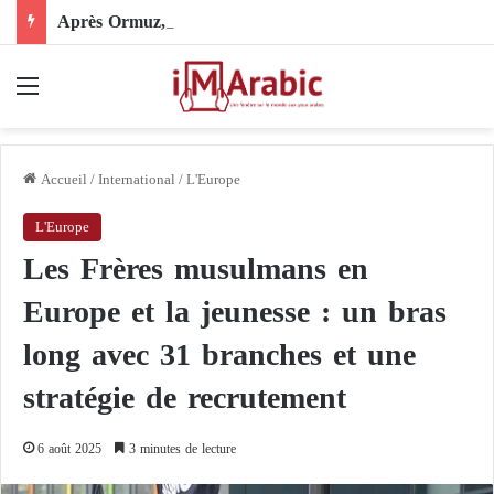
Après Ormuz, le Pakistan mise sur la diplomatie entre les États-Unis et l’Iran
Menu
Accueil
/
International
/
L'Europe
L'Europe
Les Frères musulmans en
Europe et la jeunesse : un bras
long avec 31 branches et une
stratégie de recrutement
6 août 2025
3 minutes de lecture