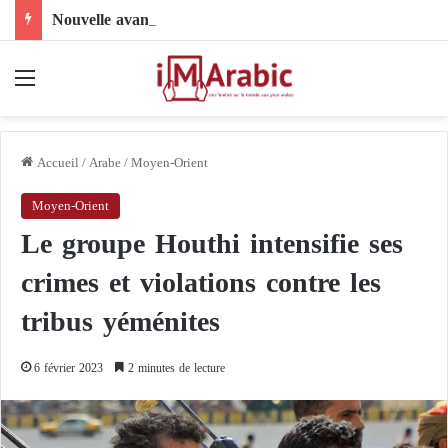
Nouvelle avancée dans le dossier électoral libyen : le comité 4+4 face à l’épreuve de la mise en œuvre
Menu
Accueil
/
Arabe
/
Moyen-Orient
Moyen-Orient
Le groupe Houthi intensifie ses
crimes et violations contre les
tribus yéménites
6 février 2023
2 minutes de lecture