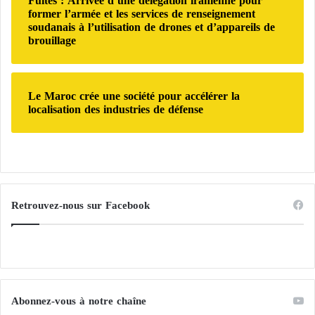
Fuites : Arrivée d’une délégation iranienne pour
e
campagne de poursuite du groupe terroriste, qu’elles
former l’armée et les services de renseignement
e
d
soudanais à l’utilisation de drones et d’appareils de
s
e
ont qualifié de violations sans précédent contre la
brouillage
s
l
population yéménite.
e
'
c
i
o
m
Le Maroc crée une société pour accélérer la
u
p
localisation des industries de défense
r
a
s
s
e
s
t
e
d
p
e
o
s
Retrouvez-nous sur Facebook
l
f
i
o
t
u
i
r
q
n
u
i
e
Abonnez-vous à notre chaîne
t
-