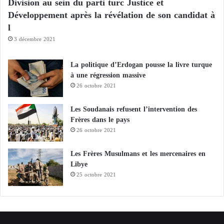
Division au sein du parti turc Justice et
m
e
Développement après la révélation de son candidat à
s
l
d
3 décembre 2021
u
t
La politique d’Erdogan pousse la livre turque
r
à une régression massive
e
m
26 octobre 2021
b
l
Les Soudanais refusent l’intervention des
e
Frères dans le pays
m
26 octobre 2021
e
n
Les Frères Musulmans et les mercenaires en
t
Libye
d
25 octobre 2021
e
t
e
r
r