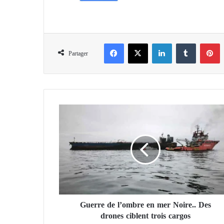
Facebook
X
Linkedin
Tumblr
Pinterest
Partager
G
u
e
r
r
e
d
e
l
Guerre de l’ombre en mer Noire.. Des
’
drones ciblent trois cargos
o