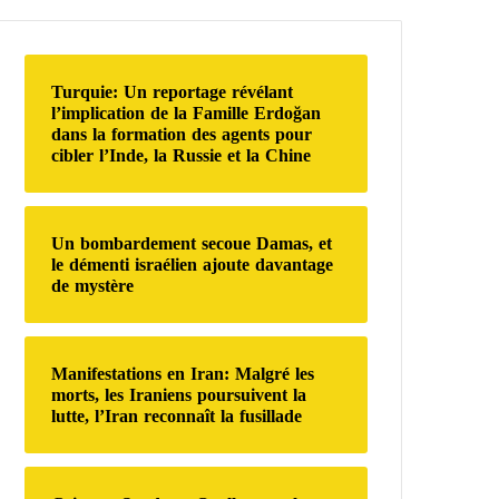
e
r
c
h
Turquie: Un reportage révélant
e
l’implication de la Famille Erdoğan
r
dans la formation des agents pour
cibler l’Inde, la Russie et la Chine
:
Un bombardement secoue Damas, et
le démenti israélien ajoute davantage
de mystère
Manifestations en Iran: Malgré les
morts, les Iraniens poursuivent la
lutte, l’Iran reconnaît la fusillade