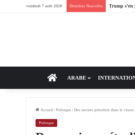
Après Ormuz,
vendredi 7 août 2026
Dernières Nouvelles
ACCEUIL
ARABE
INTERNATIO
Accueil
/
Politique
/
Des navires pétroliers dans le viseur
Politique