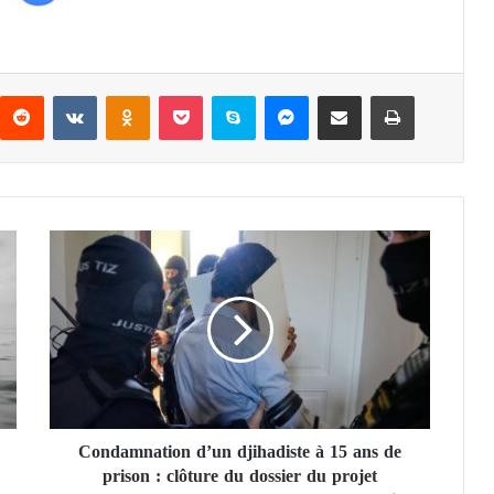
Reddit
VKontakte
Odnoklassniki
Pocket
Skype
Messenger
Partager par email
Imprimer
C
o
n
d
a
m
n
a
t
Condamnation d’un djihadiste à 15 ans de
i
prison : clôture du dossier du projet
o