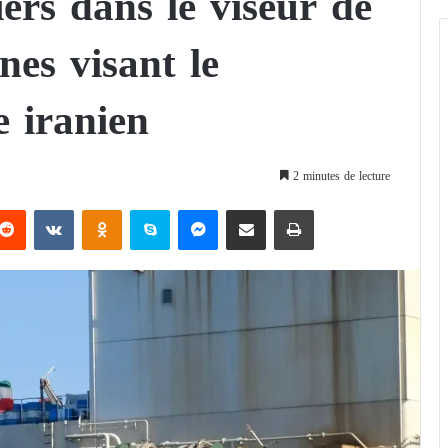
iers dans le viseur de
nes visant le
e iranien
2 minutes de lecture
Reddit
VKontakte
Odnoklassniki
Skype
Messenger
Partager par email
Imprimer