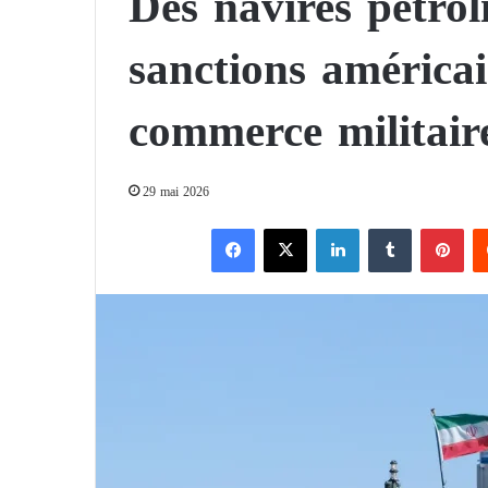
Des navires pétrol
sanctions américai
commerce militair
29 mai 2026
Facebook
X
Linkedin
Tumblr
Pinterest