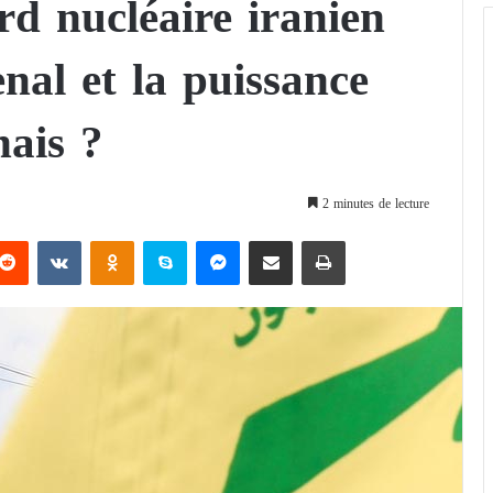
d nucléaire iranien
senal et la puissance
nais ?
2 minutes de lecture
Reddit
VKontakte
Odnoklassniki
Skype
Messenger
Partager par email
Imprimer