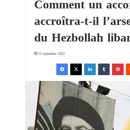
Comment un accor
accroîtra-t-il l’ar
du Hezbollah liba
15 septembre 2022
Facebook
X
Linkedin
Tumblr
Pinterest