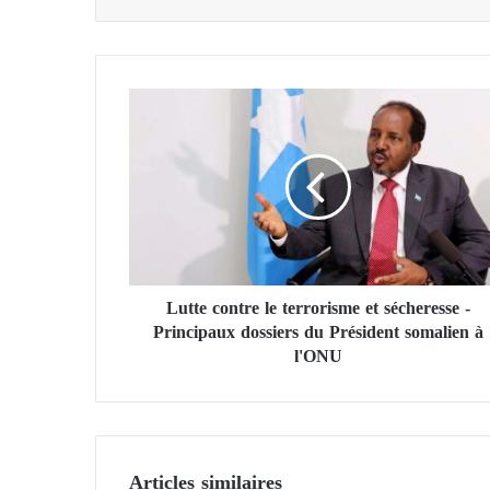
L
u
t
t
e
c
o
n
t
Lutte contre le terrorisme et sécheresse -
r
Principaux dossiers du Président somalien à
e
l
l'ONU
e
t
e
r
r
Articles similaires