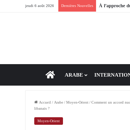
jeudi 6 août 2026
Dernières Nouvelles
ACCEUIL
ARABE
INTERNATIO
Accueil
/
Arabe
/
Moyen-Orient
/
Comment un accord nucléa
libanais ?
Moyen-Orient