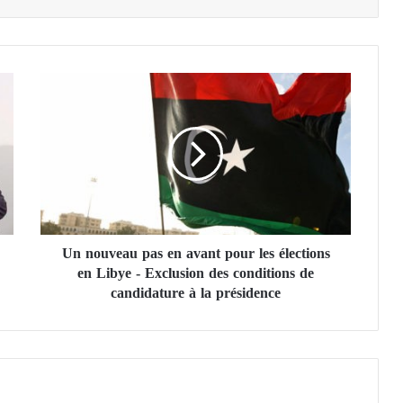
U
n
n
o
u
v
e
a
u
Un nouveau pas en avant pour les élections
p
en Libye - Exclusion des conditions de
a
s
candidature à la présidence
e
n
a
v
a