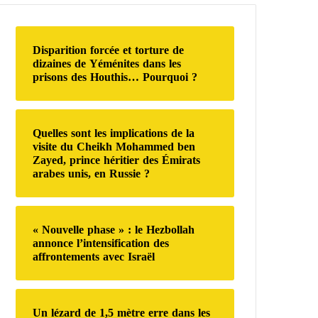
r
c
h
Disparition forcée et torture de
e
dizaines de Yéménites dans les
r
prisons des Houthis… Pourquoi ?
:
Quelles sont les implications de la
visite du Cheikh Mohammed ben
Zayed, prince héritier des Émirats
arabes unis, en Russie ?
« Nouvelle phase » : le Hezbollah
annonce l’intensification des
affrontements avec Israël
Un lézard de 1,5 mètre erre dans les