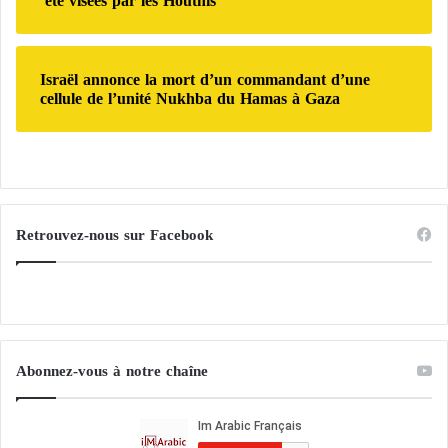
été visées par les Houthis
t
d
e
a
n
n
Israël annonce la mort d’un commandant d’une
u
a
cellule de l’unité Nukhba du Hamas à Gaza
e
i
s
s
d
e
a
?
n
L
s
e
l
s
Retrouvez-nous sur Facebook
e
d
r
é
a
c
p
l
p
a
o
r
Abonnez-vous à notre chaîne
r
a
t
t
s
i
o
o