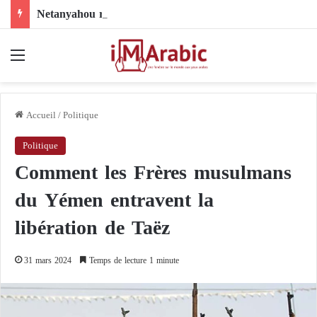
Netanyahou recourt à un intermédiaire pour résoudre son différend avec Trump au sujet de Gaza
Menu
Accueil
/
Politique
Politique
Comment les Frères musulmans
du Yémen entravent la
libération de Taëz
31 mars 2024
Temps de lecture 1 minute