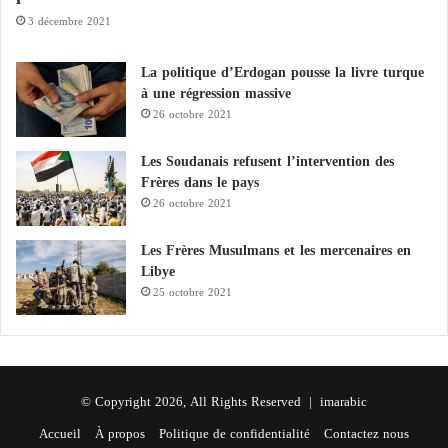
u
s
3 décembre 2021
r
F
i
r
t
è
La politique d’Erdogan pousse la livre turque
é
r
à une régression massive
d
e
26 octobre 2021
e
s
l
m
Les Soudanais refusent l’intervention des
'
u
Frères dans le pays
O
s
26 octobre 2021
N
u
U
l
Les Frères Musulmans et les mercenaires en
m
Libye
a
25 octobre 2021
n
s
e
n
f
© Copyright 2026, All Rights Reserved |
imarabic
l
a
Accueil
À propos
Politique de confidentialité
Contactez nous
m